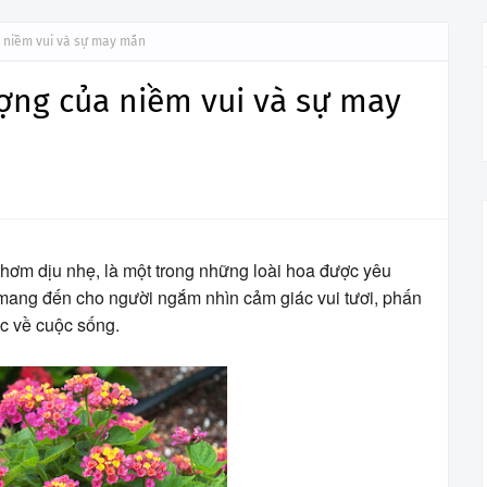
a niềm vui và sự may mắn
ợng của niềm vui và sự may
thơm dịu nhẹ, là một trong những loài hoa được yêu
 mang đến cho người ngắm nhìn cảm giác vui tươi, phấn
c về cuộc sống.