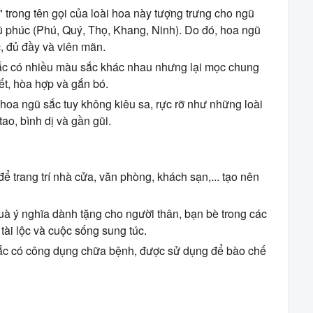
 trong tên gọi của loài hoa này tượng trưng cho ngũ
ũ phúc (Phú, Quý, Thọ, Khang, Ninh). Do đó, hoa ngũ
, đủ đầy và viên mãn.
c có nhiều màu sắc khác nhau nhưng lại mọc chung
ết, hòa hợp và gắn bó.
oa ngũ sắc tuy không kiêu sa, rực rỡ như những loài
ao, bình dị và gần gũi.
 trang trí nhà cửa, văn phòng, khách sạn,... tạo nên
à ý nghĩa dành tặng cho người thân, bạn bè trong các
 tài lộc và cuộc sống sung túc.
ắc có công dụng chữa bệnh, được sử dụng để bào chế