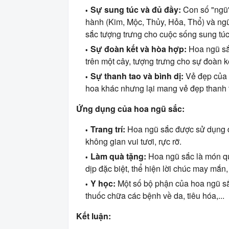
Sự sung túc và đủ đầy:
Con số "ngũ"
hành (Kim, Mộc, Thủy, Hỏa, Thổ) và ng
sắc tượng trưng cho cuộc sống sung túc
Sự đoàn kết và hòa hợp:
Hoa ngũ sắ
trên một cây, tượng trưng cho sự đoàn k
Sự thanh tao và bình dị:
Vẻ đẹp của h
hoa khác nhưng lại mang vẻ đẹp thanh t
Ứng dụng của hoa ngũ sắc:
Trang trí:
Hoa ngũ sắc được sử dụng để
không gian vui tươi, rực rỡ.
Làm quà tặng:
Hoa ngũ sắc là món qu
dịp đặc biệt, thể hiện lời chúc may mắn,
Y học:
Một số bộ phận của hoa ngũ s
thuốc chữa các bệnh về da, tiêu hóa,...
Kết luận: